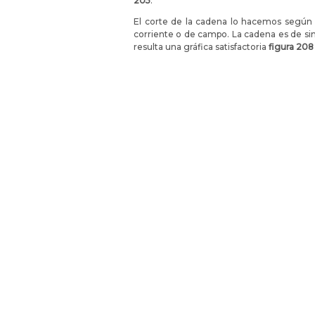
205
.
El corte de la cadena lo hacemos según e
corriente o de campo. La cadena es de sim
resulta una gráfica satisfactoria
figura 208