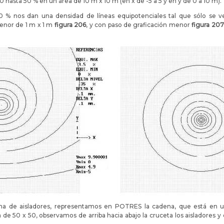
hasta 50 % en un área de 10 m x 10 m (en x de -5 a 5 y en y de 0 a 10 m).
 % nos dan una densidad de líneas equipotenciales tal que sólo se 
enor de 1 m x 1 m
figura 206
, y con paso de graficación menor
figura 207
ena de aisladores, representamos en POTRES la cadena, que está en un
 de 50 x 50, observamos de arriba hacia abajo la cruceta los aisladores 