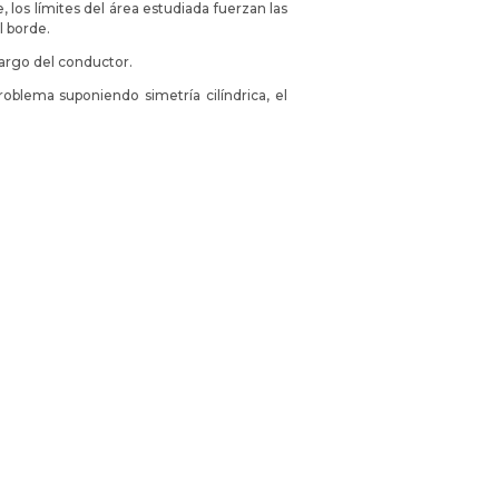
 los límites del área estudiada fuerzan las
l borde.
largo del conductor.
blema suponiendo simetría cilíndrica, el